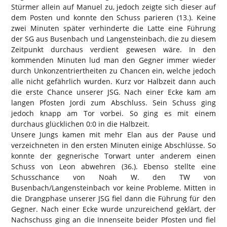
Stürmer allein auf Manuel zu, jedoch zeigte sich dieser auf
dem Posten und konnte den Schuss parieren (13.). Keine
zwei Minuten später verhinderte die Latte eine Führung
der SG aus Busenbach und Langensteinbach, die zu diesem
Zeitpunkt durchaus verdient gewesen wäre. In den
kommenden Minuten lud man den Gegner immer wieder
durch Unkonzentriertheiten zu Chancen ein, welche jedoch
alle nicht gefährlich wurden. Kurz vor Halbzeit dann auch
die erste Chance unserer JSG. Nach einer Ecke kam am
langen Pfosten Jordi zum Abschluss. Sein Schuss ging
jedoch knapp am Tor vorbei. So ging es mit einem
durchaus glücklichen 0:0 in die Halbzeit.
Unsere Jungs kamen mit mehr Elan aus der Pause und
verzeichneten in den ersten Minuten einige Abschlüsse. So
konnte der gegnerische Torwart unter anderem einen
Schuss von Leon abwehren (36.). Ebenso stellte eine
Schusschance von Noah W. den TW von
Busenbach/Langensteinbach vor keine Probleme. Mitten in
die Drangphase unserer JSG fiel dann die Führung für den
Gegner. Nach einer Ecke wurde unzureichend geklärt, der
Nachschuss ging an die Innenseite beider Pfosten und fiel