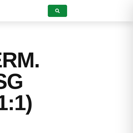
Suchen
ERM.
SG
:1)