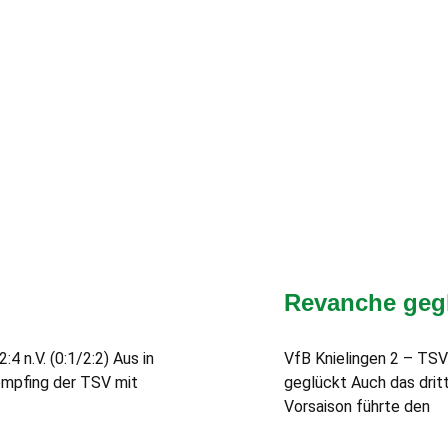
Revanche geg
 n.V. (0:1/2:2) Aus in
VfB Knielingen 2 – TSV
empfing der TSV mit
geglückt Auch das dritt
Vorsaison führte den