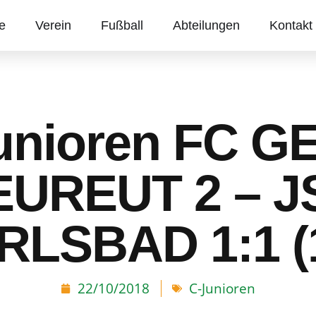
te
Verein
Fußball
Abteilungen
Kontakt
unioren FC G
EUREUT 2 – J
RLSBAD 1:1 (1
22/10/2018
C-Junioren