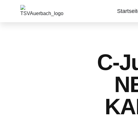
Startsei
C-J
N
KA