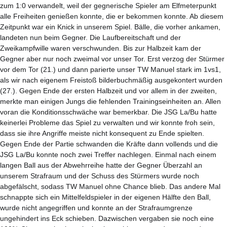
zum 1:0 verwandelt, weil der gegnerische Spieler am Elfmeterpunkt
alle Freiheiten genießen konnte, die er bekommen konnte. Ab diesem
Zeitpunkt war ein Knick in unserem Spiel. Bälle, die vorher ankamen,
landeten nun beim Gegner. Die Laufbereitschaft und der
Zweikampfwille waren verschwunden. Bis zur Halbzeit kam der
Gegner aber nur noch zweimal vor unser Tor. Erst verzog der Stürmer
vor dem Tor (21.) und dann parierte unser TW Manuel stark im 1vs1,
als wir nach eigenem Freistoß bilderbuchmäßig ausgekontert wurden
(27.). Gegen Ende der ersten Halbzeit und vor allem in der zweiten,
merkte man einigen Jungs die fehlenden Trainingseinheiten an. Allen
voran die Konditionsschwäche war bemerkbar. Die JSG La/Bu hatte
keinerlei Probleme das Spiel zu verwalten und wir konnte froh sein,
dass sie ihre Angriffe meiste nicht konsequent zu Ende spielten.
Gegen Ende der Partie schwanden die Kräfte dann vollends und die
JSG La/Bu konnte noch zwei Treffer nachlegen. Einmal nach einem
langen Ball aus der Abwehrreihe hatte der Gegner Überzahl an
unserem Strafraum und der Schuss des Stürmers wurde noch
abgefälscht, sodass TW Manuel ohne Chance blieb. Das andere Mal
schnappte sich ein Mittelfeldspieler in der eigenen Hälfte den Ball,
wurde nicht angegriffen und konnte an der Strafraumgrenze
ungehindert ins Eck schieben. Dazwischen vergaben sie noch eine