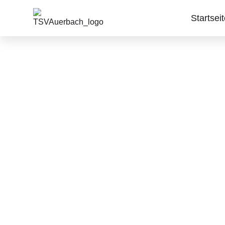
Startsei
T