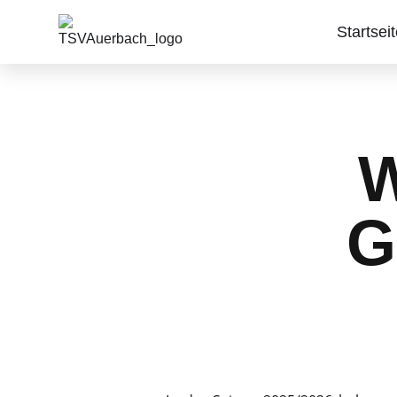
Startsei
W
G