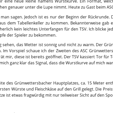
ir eine neue Reihe namens Wurstkurve. Ein Format, welc
chen genauer unter die Lupe nimmt. Heute zu Gast beim AS
 man sagen. Jedoch ist es nur der Beginn der Rückrunde.
 aus dem Tabellenkeller zu kommen. Bekannterweise gab e
erlich kein leichtes Unterfangen für den TSV. Ich blicke 
Köpfe der Spieler zu bekommen.
ng sehen, das Wetter ist sonnig und nicht zu warm. Der Grü
. Im Vorspiel schaue ich der Zweiten des ASC Grünwetter
t mir, diese ist bereits geöffnet. Der TSV kassiert Tor für To
ich ganz klar das Signal, dass die Wurstkurve auf mich war
seite des Grünwettersbacher Hauptplatzes, ca. 15 Meter entf
rsten Würste und Fleischkäse auf den Grill gelegt. Die Prei
tze ist etwas fragwürdig mit nur teilweiser Sicht auf den Spo