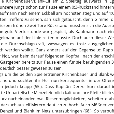
ie Kirchenbauer/Blank-Elf am 2. Spieltag auswärts in E
ss unsere Jungs schon zur Pause einem 0:3-Rückstand hinte
Kaufmann nach einem Eckball am höchsten stieg und auf 1:0 
ten Treffers zu sehen, sah sich getäuscht, denn Gimmel d
diesem frühen Zwei-Tore-Rückstand mussten sich die Auerba
Eine gute Viertelstunde war gespielt, als Kaufmann nach e
lmann auf der Linie retten musste. Doch auch dieser Weck
h die Durchschlagskraft, weswegen es trotz ausgeglichen
ch werden wollte. Ganz anders auf der Gegenseite: Rapp 
 Not, war beim darauf folgenden Kopfball nach der ansch
e Gastgeber bereits zur Pause einen für sie beruhigenden 
deutlich besser gewesen zu sein.
Jungs um die beiden Spielertrainer Kirchenbauer und Blank
ine und suchten ihr Heil nun konsequenter in der Offen
en jedoch knapp (55.). Dass Kapitän Denzel kurz darauf 
erte Unparteiische Menzel ziemlich kalt und ihre Pfeife blieb
kurz nacheinander zwei Riesenmöglichkeiten, scheiterte a
 Versuch aus elf Metern deutlich zu hoch. Auch Mößner ver
Denzel und Blank im Netz unterzubringen (68.). So verpuf