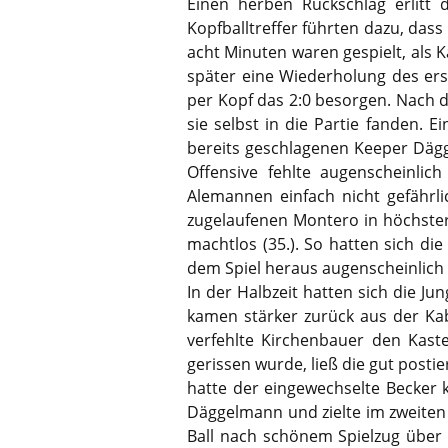
Einen herben Rückschlag erlitt d
Kopfballtreffer führten dazu, da
acht Minuten waren gespielt, als 
später eine Wiederholung des ers
per Kopf das 2:0 besorgen. Nach 
sie selbst in die Partie fanden. 
bereits geschlagenen Keeper Dägge
Offensive fehlte augenscheinlic
Alemannen einfach nicht gefährli
zugelaufenen Montero in höchster
machtlos (35.). So hatten sich di
dem Spiel heraus augenscheinlich 
In der Halbzeit hatten sich die 
kamen stärker zurück aus der Kab
verfehlte Kirchenbauer den Kast
gerissen wurde, ließ die gut posti
hatte der eingewechselte Becker 
Däggelmann und zielte im zweiten
Ball nach schönem Spielzug über 