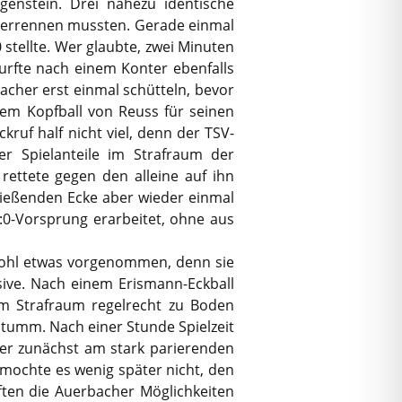
ggenstein. Drei nahezu identische
rherrennen mussten. Gerade einmal
stellte. Wer glaubte, zwei Minuten
urfte nach einem Konter ebenfalls
cher erst einmal schütteln, bevor
inem Kopfball von Reuss für seinen
ruf half nicht viel, denn der TSV-
er Spielanteile im Strafraum der
rettete gegen den alleine auf ihn
ließenden Ecke aber wieder einmal
3:0-Vorsprung erarbeitet, ohne aus
 wohl etwas vorgenommen, denn sie
sive. Nach einem Erismann-Eckball
im Strafraum regelrecht zu Boden
 stumm. Nach einer Stunde Spielzeit
ber zunächst am stark parierenden
mochte es wenig später nicht, den
ften die Auerbacher Möglichkeiten