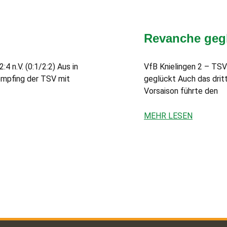
Revanche geg
 n.V. (0:1/2:2) Aus in
VfB Knielingen 2 – TSV
empfing der TSV mit
geglückt Auch das dritt
Vorsaison führte den
MEHR LESEN