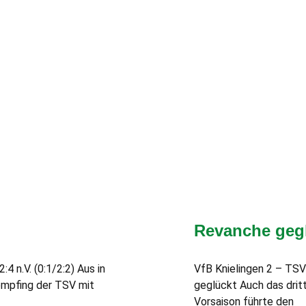
Revanche geg
 n.V. (0:1/2:2) Aus in
VfB Knielingen 2 – TSV
empfing der TSV mit
geglückt Auch das dritt
Vorsaison führte den