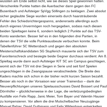
wussten am Ende selbst nicht, wie sie dieses Spiel gewonnen hatten.
Verschenkte Punkte hatten die Auerbacher dann gegen den FC
Busenbach und Aufsteiger SpVgg Söllingen zu beklagen. Zwei absolut
sicher geglaubte Siege wurden einerseits durch haarsträubende
Fehler des Schiedsrichtergespanns, andererseits allerdings auch
durch eigenes Unvermögen noch hergegeben, sodass nach diesen
beiden Spieltagen keine 6, sondern lediglich 2 Punkte auf das TSV-
Konto wanderten. Besser lief es in den folgenden drei Partien, in
denen der TSV die volle Punkteausbeute verbuchen konnte. Beim
Tabellenführer SC Wettersbach und gegen den absoluten
Meisterschaftskandidaten SG Stupferich mauserte sich der TSV zum
Favoritenschreck und besiegte beide Gegner durchaus verdient. Am 8.
Spieltag wurde dann auch Aufsteiger KIT SC am Campus geschlagen,
womit sich der TSV mit drei Siegen in Serie und seit fünf Spielen
ungeschlagen in die Zwangspause verabschiedete. Die Breite des
Kaders machte sich schon in der bisher recht kurzen Saison bezahlt.
Besser als noch in der Vorsaison war unser Trainerduo – dank der
Neuverpflichtungen unseres Spielausschusses David Bossert und Paul
Dörnhöfer – glücklicherweise in der Lage, die verletzungsbedingten
Ausfälle von Felix Rapp, Janic Meier, Tom Bayer und Valentin Hauser
zu kompensieren. Vor allem die drei Mutschelbacher Neuzugänge
Manuel Balzer, David Guthmann und Felix Wildenhayn entwickelten