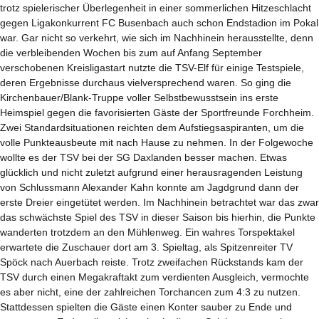
trotz spielerischer Überlegenheit in einer sommerlichen Hitzeschlacht
gegen Ligakonkurrent FC Busenbach auch schon Endstadion im Pokal
war. Gar nicht so verkehrt, wie sich im Nachhinein herausstellte, denn
die verbleibenden Wochen bis zum auf Anfang September
verschobenen Kreisligastart nutzte die TSV-Elf für einige Testspiele,
deren Ergebnisse durchaus vielversprechend waren. So ging die
Kirchenbauer/Blank-Truppe voller Selbstbewusstsein ins erste
Heimspiel gegen die favorisierten Gäste der Sportfreunde Forchheim.
Zwei Standardsituationen reichten dem Aufstiegsaspiranten, um die
volle Punkteausbeute mit nach Hause zu nehmen. In der Folgewoche
wollte es der TSV bei der SG Daxlanden besser machen. Etwas
glücklich und nicht zuletzt aufgrund einer herausragenden Leistung
von Schlussmann Alexander Kahn konnte am Jagdgrund dann der
erste Dreier eingetütet werden. Im Nachhinein betrachtet war das zwar
das schwächste Spiel des TSV in dieser Saison bis hierhin, die Punkte
wanderten trotzdem an den Mühlenweg. Ein wahres Torspektakel
erwartete die Zuschauer dort am 3. Spieltag, als Spitzenreiter TV
Spöck nach Auerbach reiste. Trotz zweifachen Rückstands kam der
TSV durch einen Megakraftakt zum verdienten Ausgleich, vermochte
es aber nicht, eine der zahlreichen Torchancen zum 4:3 zu nutzen.
Stattdessen spielten die Gäste einen Konter sauber zu Ende und