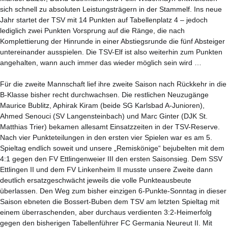
sich schnell zu absoluten Leistungsträgern in der Stammelf. Ins neue
Jahr startet der TSV mit 14 Punkten auf Tabellenplatz 4 – jedoch
lediglich zwei Punkten Vorsprung auf die Ränge, die nach
Komplettierung der Hinrunde in einer Abstiegsrunde die fünf Absteiger
untereinander ausspielen. Die TSV-Elf ist also weiterhin zum Punkten
angehalten, wann auch immer das wieder möglich sein wird …
Für die zweite Mannschaft lief ihre zweite Saison nach Rückkehr in die
B-Klasse bisher recht durchwachsen. Die restlichen Neuzugänge
Maurice Bublitz, Aphirak Kiram (beide SG Karlsbad A-Junioren),
Ahmed Senouci (SV Langensteinbach) und Marc Ginter (DJK St.
Matthias Trier) bekamen allesamt Einsatzzeiten in der TSV-Reserve.
Nach vier Punkteteilungen in den ersten vier Spielen war es am 5.
Spieltag endlich soweit und unsere „Remiskönige“ bejubelten mit dem
4:1 gegen den FV Ettlingenweier III den ersten Saisonsieg. Dem SSV
Ettlingen II und dem FV Linkenheim II musste unsere Zweite dann
deutlich ersatzgeschwächt jeweils die volle Punkteausbeute
überlassen. Den Weg zum bisher einzigen 6-Punkte-Sonntag in dieser
Saison ebneten die Bossert-Buben dem TSV am letzten Spieltag mit
einem überraschenden, aber durchaus verdienten 3:2-Heimerfolg
gegen den bisherigen Tabellenführer FC Germania Neureut II. Mit