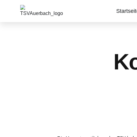
Startsei
Ko