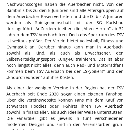
Nachwuchssorgen haben die Auerbacher nicht. Von den
Bambinis bis zu den E-Junioren sind alle Altersgruppen auf
dem Auerbacher Rasen vertreten und die D- bis A-Junioren
werden als Spielgemeinschaft mit der SG Karlsbad
durchgeführt. Außerdem bleiben die „Alten Herren“ ab 32
Jahren dem TSV Auerbach treu. Doch das Spektrum des TSV
ist weitaus größer. Der Verein bietet Volleyball, Fitness und
Gymnastik an. Darüber hinaus kann man in Auerbach,
sowohl als Kind, als auch als Erwachsener, den
Selbstverteidigungssport Kung-Fu trainieren. Das ist aber
noch längst nicht alles, denn auch Rad- und Motorradfans
kommen beim TSV Auerbach bei den „Skybikers“ und den
„Endurofreunden“ auf ihre Kosten.
Als einer der wenigen Vereine in der Region hat der TSV
Auerbach seit Ende 2020 sogar einen eigenen Fanshop.
Über die Vereinswebsite können Fans mit dem Kauf von
schwarzen Hoodies oder T-Shirts ihren TSV Auerbach
sowohl in finanzieller, als auch ideeller Weise unterstützen.
Die Fanartikel gibt es jeweils in fünf verschiedenen
modernen Designs und sind in den Vereinsfarben grün-