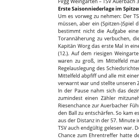
FVgg Weingarten – TSV Auerbach 3:
Erste Saisonniederlage im Spitze
Um es vorweg zu nehmen: Der TSV 
müssen, aber ein (Spitzen-)Spiel 
bestimmt nicht die Aufgabe eines
Torannäherung zu verbuchen, die 
Kapitän Worg das erste Mal in ein
(12.). Auf dem riesigen Weingart
waren zu groß, im Mittelfeld man
Regelauslegung des Schiedsrichter
Mittelfeld abpfiff und alle mit ein
verwarnt war und stellte unseren 
In der Pause nahm sich das dezi
zumindest einen Zähler mitzuneh
Riesenchance zur Auerbacher Führu
den Ball zu entschärfen. So kam 
aus der Distanz in der 57. Minute 
TSV auch endgültig gelesen war. 
Chance zum Ehrentreffer hatte de