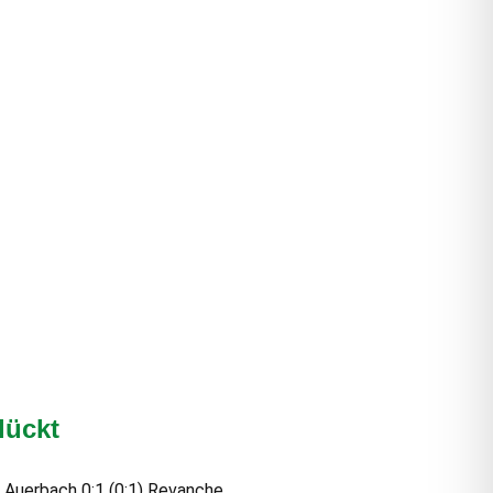
lückt
 Auerbach 0:1 (0:1) Revanche