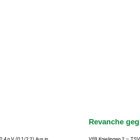
Revanche geg
 n.V. (0:1/2:2) Aus in
VfB Knielingen 2 – TSV