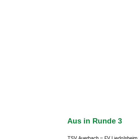
Aus in Runde 3
TSV Auerbach – FV Liedolsheim 2:4