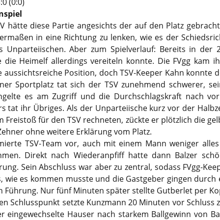
0 (0:0)
nspiel
hätte diese Partie angesichts der auf den Platz gebracht
dermaßen in eine Richtung zu lenken, wie es der Schiedsrich
 Unparteiischen. Aber zum Spielverlauf: Bereits in der 
die Heimelf allerdings vereiteln konnte. Die FVgg kam ih
e aussichtsreiche Position, doch TSV-Keeper Kahn konnte 
ener Sportplatz tat sich der TSV zunehmend schwerer, sei
gelte es am Zugriff und die Durchschlagskraft nach vorn
s tat ihr Übriges. Als der Unparteiische kurz vor der Hal
em Freistoß für den TSV rechneten, zückte er plötzlich die gel
Zehner ohne weitere Erklärung vom Platz.
mierte TSV-Team vor, auch mit einem Mann weniger alles
men. Direkt nach Wiederanpfiff hatte dann Balzer schö
ng. Sein Abschluss war aber zu zentral, sodass FVgg-Keep
es, wie es kommen musste und die Gastgeber gingen durch 
in Führung. Nur fünf Minuten später stellte Gutberlet per Ko
Den Schlusspunkt setzte Kunzmann 20 Minuten vor Schluss z
r eingewechselte Hauser nach starkem Ballgewinn von Balz