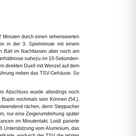
22 Minuten durch einen sehenswerten
on in der 3. Spielminute mit einem
en Ball im Nachfassen aber noch am
tzverhältnisse nahezu im 10-Sekunden-
 im direkten Duell mit Wenzel auf dem
r Führung neben das TSV-Gehäuse. So
rs Abschluss wurde allerdings noch
n Bujdo nochmals sein Können (54.),
postwendend rächen, denn Steppacher
am, nur eine Zeigerumdrehung später
ncen im Minutentakt. Loidl parierte
oß Unterstützung vom Aluminium, das
elkarte, wodurch der TSV die letzten