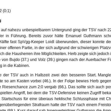
 (0:1)
g
ie auf nahezu unbespielbarem Untergrund ging der TSV nach 
iffer in Führung. Bereits zuvor hätte Emanuel Guthmann sch
Hälfte fast SpVgg-Keeper Loidl überwunden, dieser konnte d
einer offenen Partie, in der sich aufgrund der schwierigen Pla
auch die Hausherren ihre Möglichkeiten. Herb zeigte sich jedoch
e von Bujdo (37.) und Volz (39.) gingen nach der Auerbache
g in die Kabinen.
e der TSV auch in Halbzeit zwei den besseren Start. Mangle
rte so am Kasten vorbei (46.). In der Folge bewies Herb gege
die Riesenchance zum 2:0 vergab (66.). Das sollte sich auch 
pielten Angriff, bei dem die TSV-Defensive keinen Zugriff bek
 Startschuss für eine überaus hektische Schlussphase mit Cha
gegenüberliegenden Strafraum hatte der TSV nach einem Freist
erte (69.). Kurz darauf sah Innenverteidiger Guthmann die Amp