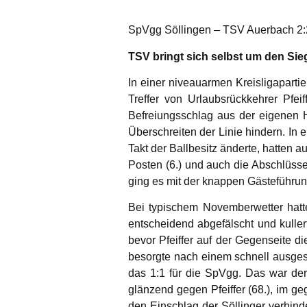
SpVgg Söllingen – TSV Auerbach 2:2
TSV bringt sich selbst um den Sie
In einer niveauarmen Kreisligapart
Treffer von Urlaubsrückkehrer Pfe
Befreiungsschlag aus der eigenen 
Überschreiten der Linie hindern. In 
Takt der Ballbesitz änderte, hatten 
Posten (6.) und auch die Abschlüss
ging es mit der knappen Gästeführun
Bei typischem Novemberwetter hatt
entscheidend abgefälscht und kulle
bevor Pfeiffer auf der Gegenseite 
besorgte nach einem schnell ausges
das 1:1 für die SpVgg. Das war der
glänzend gegen Pfeiffer (68.), im 
den Einschlag der Söllinger verhind