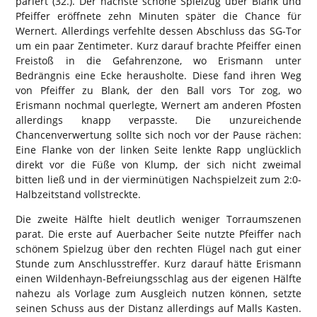
pariert (32.). Der nächste schöne Spielzug über Blank und
Pfeiffer eröffnete zehn Minuten später die Chance für
Wernert. Allerdings verfehlte dessen Abschluss das SG-Tor
um ein paar Zentimeter. Kurz darauf brachte Pfeiffer einen
Freistoß in die Gefahrenzone, wo Erismann unter
Bedrängnis eine Ecke herausholte. Diese fand ihren Weg
von Pfeiffer zu Blank, der den Ball vors Tor zog, wo
Erismann nochmal querlegte, Wernert am anderen Pfosten
allerdings knapp verpasste. Die unzureichende
Chancenverwertung sollte sich noch vor der Pause rächen:
Eine Flanke von der linken Seite lenkte Rapp unglücklich
direkt vor die Füße von Klump, der sich nicht zweimal
bitten ließ und in der vierminütigen Nachspielzeit zum 2:0-
Halbzeitstand vollstreckte.
Die zweite Hälfte hielt deutlich weniger Torraumszenen
parat. Die erste auf Auerbacher Seite nutzte Pfeiffer nach
schönem Spielzug über den rechten Flügel nach gut einer
Stunde zum Anschlusstreffer. Kurz darauf hätte Erismann
einen Wildenhayn-Befreiungsschlag aus der eigenen Hälfte
nahezu als Vorlage zum Ausgleich nutzen können, setzte
seinen Schuss aus der Distanz allerdings auf Malls Kasten.