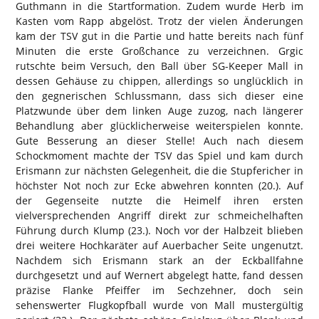
Guthmann in die Startformation. Zudem wurde Herb im
Kasten vom Rapp abgelöst. Trotz der vielen Änderungen
kam der TSV gut in die Partie und hatte bereits nach fünf
Minuten die erste Großchance zu verzeichnen. Grgic
rutschte beim Versuch, den Ball über SG-Keeper Mall in
dessen Gehäuse zu chippen, allerdings so unglücklich in
den gegnerischen Schlussmann, dass sich dieser eine
Platzwunde über dem linken Auge zuzog, nach längerer
Behandlung aber glücklicherweise weiterspielen konnte.
Gute Besserung an dieser Stelle! Auch nach diesem
Schockmoment machte der TSV das Spiel und kam durch
Erismann zur nächsten Gelegenheit, die die Stupfericher in
höchster Not noch zur Ecke abwehren konnten (20.). Auf
der Gegenseite nutzte die Heimelf ihren ersten
vielversprechenden Angriff direkt zur schmeichelhaften
Führung durch Klump (23.). Noch vor der Halbzeit blieben
drei weitere Hochkaräter auf Auerbacher Seite ungenutzt.
Nachdem sich Erismann stark an der Eckballfahne
durchgesetzt und auf Wernert abgelegt hatte, fand dessen
präzise Flanke Pfeiffer im Sechzehner, doch sein
sehenswerter Flugkopfball wurde von Mall mustergültig