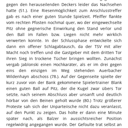
gegen den herauseilenden Deckers leider das Nachsehen
hatte (51.). Eine Riesenmöglichkeit zum Anschlusstreffer
gab es nach einer guten Stunde Spielzeit. Pfeiffer flankte
vom rechten Pfosten nochmal quer, wo der eingewechselte
Pitz ohne gegnerische Einwirkung den Stand verlor und
den Ball im Fallen bzw. Liegen nicht mehr wirklich
verwerten konnte. In der Schlussphase entwickelte sich
dann ein offener Schlagabtausch, da der TSV mit aller
Macht noch treffen und die Gastgeber mit dem dritten Tor
ihren Sieg in trockene Tücher bringen wollten. Zunächst
vergab Jablonski einen Hochkaräter, als er im drei gegen
eins den einzigen im Weg stehenden Auerbacher
Wildenhayn abschoss (78.). Auf der Gegenseite spielte der
kurz zuvor von der Bank gekommene Spielertrainer Blank
einen guten Ball auf Pitz, der die Kugel zwar übers Tor
setzte, nach seinem Abschluss aber unsanft und deutlich
hörbar von den Beinen geholt wurde (80.) Trotz größerer
Proteste sah sich der Unparteiische nicht dazu veranlasst,
auf den Punkt zu zeigen. Das holte er dann eine Minute
später nach, als Balzer in aussichtsreicher Position
regelwidrig angegangen wurde. Der Gefoulte trat selbst an