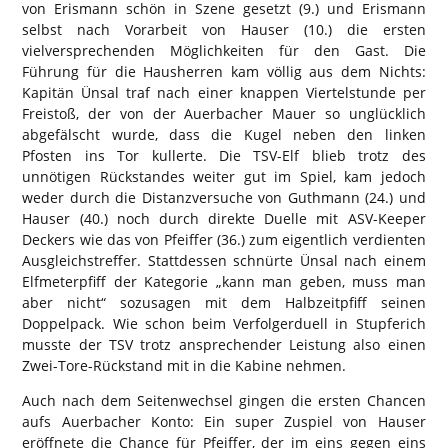
von Erismann schön in Szene gesetzt (9.) und Erismann
selbst nach Vorarbeit von Hauser (10.) die ersten
vielversprechenden Möglichkeiten für den Gast. Die
Führung für die Hausherren kam völlig aus dem Nichts:
Kapitän Ünsal traf nach einer knappen Viertelstunde per
Freistoß, der von der Auerbacher Mauer so unglücklich
abgefälscht wurde, dass die Kugel neben den linken
Pfosten ins Tor kullerte. Die TSV-Elf blieb trotz des
unnötigen Rückstandes weiter gut im Spiel, kam jedoch
weder durch die Distanzversuche von Guthmann (24.) und
Hauser (40.) noch durch direkte Duelle mit ASV-Keeper
Deckers wie das von Pfeiffer (36.) zum eigentlich verdienten
Ausgleichstreffer. Stattdessen schnürte Ünsal nach einem
Elfmeterpfiff der Kategorie „kann man geben, muss man
aber nicht“ sozusagen mit dem Halbzeitpfiff seinen
Doppelpack. Wie schon beim Verfolgerduell in Stupferich
musste der TSV trotz ansprechender Leistung also einen
Zwei-Tore-Rückstand mit in die Kabine nehmen.
Auch nach dem Seitenwechsel gingen die ersten Chancen
aufs Auerbacher Konto: Ein super Zuspiel von Hauser
eröffnete die Chance für Pfeiffer, der im eins gegen eins