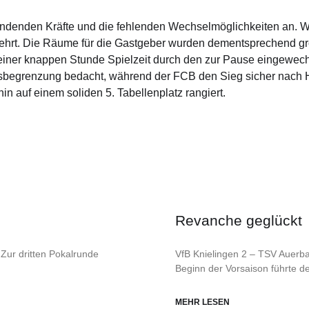
denden Kräfte und die fehlenden Wechselmöglichkeiten an. W
hrt. Die Räume für die Gastgeber wurden dementsprechend grö
h einer knappen Stunde Spielzeit durch den zur Pause eingewech
sbegrenzung bedacht, während der FCB den Sieg sicher nach Ha
n auf einem soliden 5. Tabellenplatz rangiert.
Revanche geglückt
Zur dritten Pokalrunde
VfB Knielingen 2 – TSV Auerbac
Beginn der Vorsaison führte d
MEHR LESEN