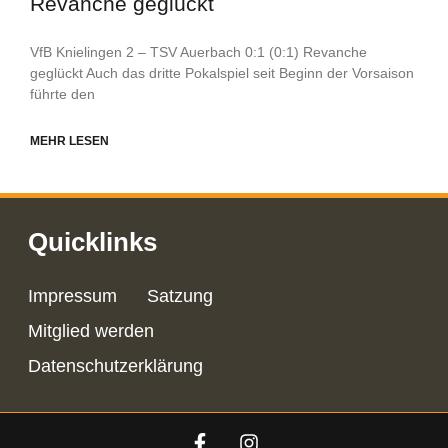
Revanche geglückt
VfB Knielingen 2 – TSV Auerbach 0:1 (0:1) Revanche
geglückt Auch das dritte Pokalspiel seit Beginn der Vorsaison
führte den
MEHR LESEN
Quicklinks
Impressum
Satzung
Mitglied werden
Datenschutzerklärung