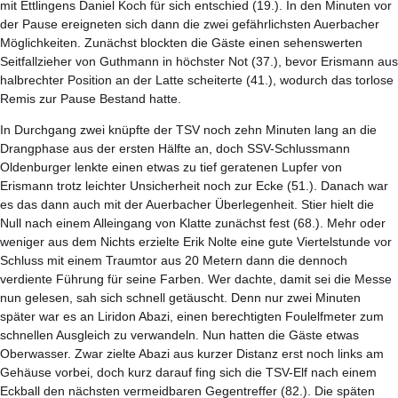
mit Ettlingens Daniel Koch für sich entschied (19.). In den Minuten vor
der Pause ereigneten sich dann die zwei gefährlichsten Auerbacher
Möglichkeiten. Zunächst blockten die Gäste einen sehenswerten
Seitfallzieher von Guthmann in höchster Not (37.), bevor Erismann aus
halbrechter Position an der Latte scheiterte (41.), wodurch das torlose
Remis zur Pause Bestand hatte.
In Durchgang zwei knüpfte der TSV noch zehn Minuten lang an die
Drangphase aus der ersten Hälfte an, doch SSV-Schlussmann
Oldenburger lenkte einen etwas zu tief geratenen Lupfer von
Erismann trotz leichter Unsicherheit noch zur Ecke (51.). Danach war
es das dann auch mit der Auerbacher Überlegenheit. Stier hielt die
Null nach einem Alleingang von Klatte zunächst fest (68.). Mehr oder
weniger aus dem Nichts erzielte Erik Nolte eine gute Viertelstunde vor
Schluss mit einem Traumtor aus 20 Metern dann die dennoch
verdiente Führung für seine Farben. Wer dachte, damit sei die Messe
nun gelesen, sah sich schnell getäuscht. Denn nur zwei Minuten
später war es an Liridon Abazi, einen berechtigten Foulelfmeter zum
schnellen Ausgleich zu verwandeln. Nun hatten die Gäste etwas
Oberwasser. Zwar zielte Abazi aus kurzer Distanz erst noch links am
Gehäuse vorbei, doch kurz darauf fing sich die TSV-Elf nach einem
Eckball den nächsten vermeidbaren Gegentreffer (82.). Die späten