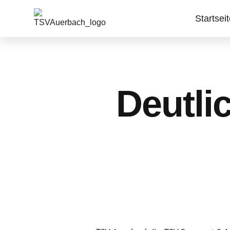
Startsei
Deutli