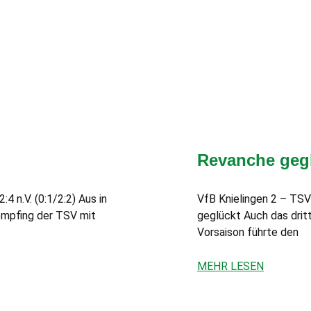
Revanche geg
 n.V. (0:1/2:2) Aus in
VfB Knielingen 2 – TSV
empfing der TSV mit
geglückt Auch das dritt
Vorsaison führte den
MEHR LESEN