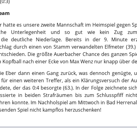
(0:3)
team
r hatte es unsere zweite Mannschaft im Heimspiel gegen Sp
erische Unterlegenheit und so gut wie kein Zug z
ie deutliche Niederlage. Bereits in der 9. Minute e
hlag durch einen von Stamm verwandelten Elfmeter (39.)
 entschieden. Die größte Auerbacher Chance des ganzen Spi
n Kopfball nach einer Ecke von Max Wenz nur knapp über den
 die Eber dann einen Gang zurück, was dennoch genügte, um
 für einen weiteren Treffer, als ein Klärungsversuch der 
ete, der das 0:4 besorgte (63.). In der Folge zeichnete sic
ssierte in beiden Strafräumen bis zum Schlusspfiff nich
hren konnte. Im Nachholspiel am Mittwoch in Bad Herrena
senden Spiel nicht kampflos herzuschenken!