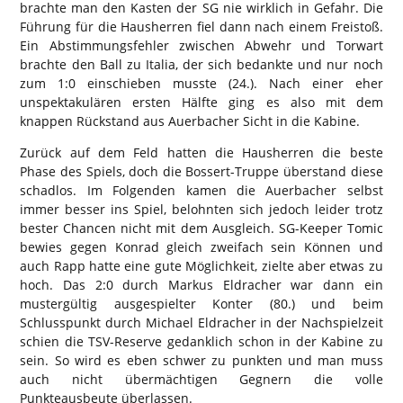
brachte man den Kasten der SG nie wirklich in Gefahr. Die
Führung für die Hausherren fiel dann nach einem Freistoß.
Ein Abstimmungsfehler zwischen Abwehr und Torwart
brachte den Ball zu Italia, der sich bedankte und nur noch
zum 1:0 einschieben musste (24.). Nach einer eher
unspektakulären ersten Hälfte ging es also mit dem
knappen Rückstand aus Auerbacher Sicht in die Kabine.
Zurück auf dem Feld hatten die Hausherren die beste
Phase des Spiels, doch die Bossert-Truppe überstand diese
schadlos. Im Folgenden kamen die Auerbacher selbst
immer besser ins Spiel, belohnten sich jedoch leider trotz
bester Chancen nicht mit dem Ausgleich. SG-Keeper Tomic
bewies gegen Konrad gleich zweifach sein Können und
auch Rapp hatte eine gute Möglichkeit, zielte aber etwas zu
hoch. Das 2:0 durch Markus Eldracher war dann ein
mustergültig ausgespielter Konter (80.) und beim
Schlusspunkt durch Michael Eldracher in der Nachspielzeit
schien die TSV-Reserve gedanklich schon in der Kabine zu
sein. So wird es eben schwer zu punkten und man muss
auch nicht übermächtigen Gegnern die volle
Punkteausbeute überlassen.