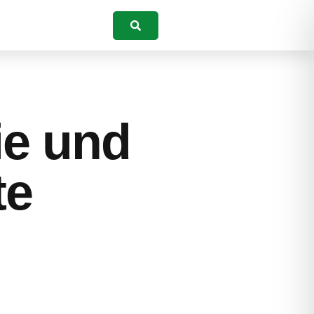
Suchen
ie und
te