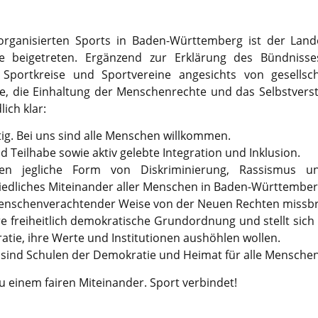
rganisierten Sports in Baden-Württemberg ist der Lan
 beigetreten. Ergänzend zur Erklärung des Bündnis
Sportkreise und Sportvereine angesichts von gesellsch
 die Einhaltung der Menschenrechte und das Selbstverstän
ich klar:
ltig. Bei uns sind alle Menschen willkommen.
nd Teilhabe sowie aktiv gelebte Integration und Inklusion.
en jegliche Form von Diskriminierung, Rassismus u
riedliches Miteinander aller Menschen in Baden-Württember
 menschenverachtender Weise von der Neuen Rechten missbra
re freiheitlich demokratische Grundordnung und stellt sic
tie, ihre Werte und Institutionen aushöhlen wollen.
sind Schulen der Demokratie und Heimat für alle Menschen,
einem fairen Miteinander. Sport verbindet!