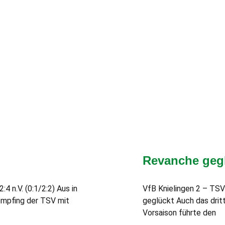
Revanche geg
 n.V. (0:1/2:2) Aus in
VfB Knielingen 2 – TSV
empfing der TSV mit
geglückt Auch das dritt
Vorsaison führte den