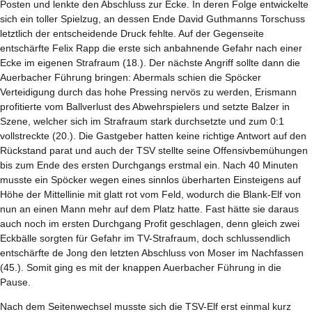
Posten und lenkte den Abschluss zur Ecke. In deren Folge entwickelte
sich ein toller Spielzug, an dessen Ende David Guthmanns Torschuss
letztlich der entscheidende Druck fehlte. Auf der Gegenseite
entschärfte Felix Rapp die erste sich anbahnende Gefahr nach einer
Ecke im eigenen Strafraum (18.). Der nächste Angriff sollte dann die
Auerbacher Führung bringen: Abermals schien die Spöcker
Verteidigung durch das hohe Pressing nervös zu werden, Erismann
profitierte vom Ballverlust des Abwehrspielers und setzte Balzer in
Szene, welcher sich im Strafraum stark durchsetzte und zum 0:1
vollstreckte (20.). Die Gastgeber hatten keine richtige Antwort auf den
Rückstand parat und auch der TSV stellte seine Offensivbemühungen
bis zum Ende des ersten Durchgangs erstmal ein. Nach 40 Minuten
musste ein Spöcker wegen eines sinnlos überharten Einsteigens auf
Höhe der Mittellinie mit glatt rot vom Feld, wodurch die Blank-Elf von
nun an einen Mann mehr auf dem Platz hatte. Fast hätte sie daraus
auch noch im ersten Durchgang Profit geschlagen, denn gleich zwei
Eckbälle sorgten für Gefahr im TV-Strafraum, doch schlussendlich
entschärfte de Jong den letzten Abschluss von Moser im Nachfassen
(45.). Somit ging es mit der knappen Auerbacher Führung in die
Pause.
Nach dem Seitenwechsel musste sich die TSV-Elf erst einmal kurz