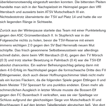
überlebensnotwendig eingestuft werden konnten. Die bittersten Pleiten
handelte man sich in der Nachspielzeit im Heimspiel gegen den VfR
Ittersbach und auswärts beim ATSV Mutschelbach III ein.
Nichtsdestotrotz überwinterte der TSV auf Platz 14 und hatte die vor
sich liegenden Ränge in Sichtweite.
Zurück aus der Winterpause startete das Team mit einer Punkteteilung
gegen den ASC Grünwettersbach II. In Stupferich war in der
Folgewoche nichts zu holen, bevor die TSV-Reserve mit einem
immens wichtigen 2:0 gegen den SV Bad Herrenalb neuen Mut
schöpfte. Das frisch gewonnene Selbstbewusstsein war allerdings
schnell dahin, denn beim VfR Ittersbach (0:4), gegen den TV Mörsch
(0:3) und trotz starker Besetzung in Palmbach (0:4) war die TSV-Elf
absolut chancenlos. Ein wahrer Befreiungsschlag gelang dann mit
dem 4:0-Erfolg im Nachholspiel gegen die formschwache Dritte des FV
Ettlingenweier, doch auch dieser Hoffnungsschimmer blieb nicht mehr
als ein kurzes Flackern, da die folgenden Spiele gegen Ettlingen II und
beim Meister TSV Spessart für uns punktlos endeten. Einen mehr als
schmerzlichen Ausgleich in letzter Minute musste die Bossert-Elf
gegen den FC Busenbach II verkraften, was sie vier Spieltage vor
Schluss aufgrund der gleichzeitigen Siege von Mutschelbach III und
Bruchhausen II auf den letzten Tabellenplatz abrutschen ließ. Von dort