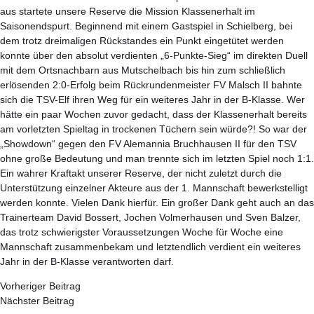
aus startete unsere Reserve die Mission Klassenerhalt im
Saisonendspurt. Beginnend mit einem Gastspiel in Schielberg, bei
dem trotz dreimaligen Rückstandes ein Punkt eingetütet werden
konnte über den absolut verdienten „6-Punkte-Sieg“ im direkten Duell
mit dem Ortsnachbarn aus Mutschelbach bis hin zum schließlich
erlösenden 2:0-Erfolg beim Rückrundenmeister FV Malsch II bahnte
sich die TSV-Elf ihren Weg für ein weiteres Jahr in der B-Klasse. Wer
hätte ein paar Wochen zuvor gedacht, dass der Klassenerhalt bereits
am vorletzten Spieltag in trockenen Tüchern sein würde?! So war der
„Showdown“ gegen den FV Alemannia Bruchhausen II für den TSV
ohne große Bedeutung und man trennte sich im letzten Spiel noch 1:1.
Ein wahrer Kraftakt unserer Reserve, der nicht zuletzt durch die
Unterstützung einzelner Akteure aus der 1. Mannschaft bewerkstelligt
werden konnte. Vielen Dank hierfür. Ein großer Dank geht auch an das
Trainerteam David Bossert, Jochen Volmerhausen und Sven Balzer,
das trotz schwierigster Voraussetzungen Woche für Woche eine
Mannschaft zusammenbekam und letztendlich verdient ein weiteres
Jahr in der B-Klasse verantworten darf.
Vorheriger Beitrag
Nächster Beitrag