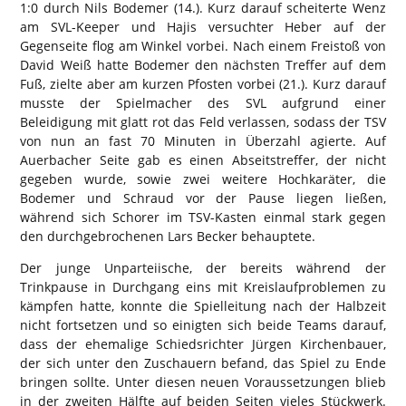
1:0 durch Nils Bodemer (14.). Kurz darauf scheiterte Wenz
am SVL-Keeper und Hajis versuchter Heber auf der
Gegenseite flog am Winkel vorbei. Nach einem Freistoß von
David Weiß hatte Bodemer den nächsten Treffer auf dem
Fuß, zielte aber am kurzen Pfosten vorbei (21.). Kurz darauf
musste der Spielmacher des SVL aufgrund einer
Beleidigung mit glatt rot das Feld verlassen, sodass der TSV
von nun an fast 70 Minuten in Überzahl agierte. Auf
Auerbacher Seite gab es einen Abseitstreffer, der nicht
gegeben wurde, sowie zwei weitere Hochkaräter, die
Bodemer und Schraud vor der Pause liegen ließen,
während sich Schorer im TSV-Kasten einmal stark gegen
den durchgebrochenen Lars Becker behauptete.
Der junge Unparteiische, der bereits während der
Trinkpause in Durchgang eins mit Kreislaufproblemen zu
kämpfen hatte, konnte die Spielleitung nach der Halbzeit
nicht fortsetzen und so einigten sich beide Teams darauf,
dass der ehemalige Schiedsrichter Jürgen Kirchenbauer,
der sich unter den Zuschauern befand, das Spiel zu Ende
bringen sollte. Unter diesen neuen Voraussetzungen blieb
in der zweiten Hälfte auf beiden Seiten vieles Stückwerk.