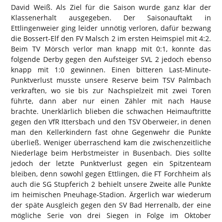
David Weiß. Als Ziel für die Saison wurde ganz klar der
Klassenerhalt ausgegeben. Der Saisonauftakt in
Ettlingenweier ging leider unnötig verloren, dafür bezwang
die Bossert-Elf den FV Malsch 2 im ersten Heimspiel mit 4:2.
Beim TV Mörsch verlor man knapp mit 0:1, konnte das
folgende Derby gegen den Aufsteiger SVL 2 jedoch ebenso
knapp mit 1:0 gewinnen. Einen bitteren Last-Minute-
Punktverlust musste unsere Reserve beim TSV Palmbach
verkraften, wo sie bis zur Nachspielzeit mit zwei Toren
führte, dann aber nur einen Zähler mit nach Hause
brachte. Unerklärlich blieben die schwachen Heimauftritte
gegen den VfR Ittersbach und den TSV Oberweier, in denen
man den Kellerkindern fast ohne Gegenwehr die Punkte
überließ. Weniger überraschend kam die zwischenzeitliche
Niederlage beim Herbstmeister in Busenbach. Dies sollte
jedoch der letzte Punktverlust gegen ein Spitzenteam
bleiben, denn sowohl gegen Ettlingen, die FT Forchheim als
auch die SG Stupferich 2 behielt unsere Zweite alle Punkte
im heimischen Pneuhage-Stadion. Ärgerlich war wiederum
der späte Ausgleich gegen den SV Bad Herrenalb, der eine
mögliche Serie von drei Siegen in Folge im Oktober