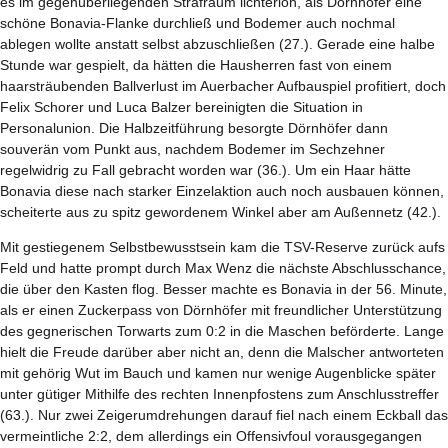
es im gegenüberliegenden Strafraum lichterloh, als Dörnhöfer eine
schöne Bonavia-Flanke durchließ und Bodemer auch nochmal
ablegen wollte anstatt selbst abzuschließen (27.). Gerade eine halbe
Stunde war gespielt, da hätten die Hausherren fast von einem
haarsträubenden Ballverlust im Auerbacher Aufbauspiel profitiert, doch
Felix Schorer und Luca Balzer bereinigten die Situation in
Personalunion. Die Halbzeitführung besorgte Dörnhöfer dann
souverän vom Punkt aus, nachdem Bodemer im Sechzehner
regelwidrig zu Fall gebracht worden war (36.). Um ein Haar hätte
Bonavia diese nach starker Einzelaktion auch noch ausbauen können,
scheiterte aus zu spitz gewordenem Winkel aber am Außennetz (42.).
Mit gestiegenem Selbstbewusstsein kam die TSV-Reserve zurück aufs
Feld und hatte prompt durch Max Wenz die nächste Abschlusschance,
die über den Kasten flog. Besser machte es Bonavia in der 56. Minute,
als er einen Zuckerpass von Dörnhöfer mit freundlicher Unterstützung
des gegnerischen Torwarts zum 0:2 in die Maschen beförderte. Lange
hielt die Freude darüber aber nicht an, denn die Malscher antworteten
mit gehörig Wut im Bauch und kamen nur wenige Augenblicke später
unter gütiger Mithilfe des rechten Innenpfostens zum Anschlusstreffer
(63.). Nur zwei Zeigerumdrehungen darauf fiel nach einem Eckball das
vermeintliche 2:2, dem allerdings ein Offensivfoul vorausgegangen