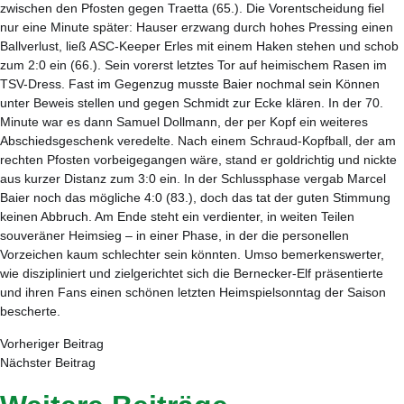
zwischen den Pfosten gegen Traetta (65.). Die Vorentscheidung fiel
nur eine Minute später: Hauser erzwang durch hohes Pressing einen
Ballverlust, ließ ASC-Keeper Erles mit einem Haken stehen und schob
zum 2:0 ein (66.). Sein vorerst letztes Tor auf heimischem Rasen im
TSV-Dress. Fast im Gegenzug musste Baier nochmal sein Können
unter Beweis stellen und gegen Schmidt zur Ecke klären. In der 70.
Minute war es dann Samuel Dollmann, der per Kopf ein weiteres
Abschiedsgeschenk veredelte. Nach einem Schraud-Kopfball, der am
rechten Pfosten vorbeigegangen wäre, stand er goldrichtig und nickte
aus kurzer Distanz zum 3:0 ein. In der Schlussphase vergab Marcel
Baier noch das mögliche 4:0 (83.), doch das tat der guten Stimmung
keinen Abbruch. Am Ende steht ein verdienter, in weiten Teilen
souveräner Heimsieg – in einer Phase, in der die personellen
Vorzeichen kaum schlechter sein könnten. Umso bemerkenswerter,
wie diszipliniert und zielgerichtet sich die Bernecker-Elf präsentierte
und ihren Fans einen schönen letzten Heimspielsonntag der Saison
bescherte.
Vorheriger Beitrag
Nächster Beitrag