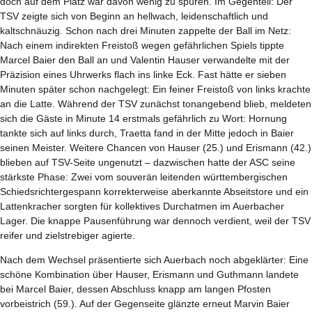
doch auf dem Platz war davon wenig zu spüren. Im Gegenteil: Der
TSV zeigte sich von Beginn an hellwach, leidenschaftlich und
kaltschnäuzig. Schon nach drei Minuten zappelte der Ball im Netz:
Nach einem indirekten Freistoß wegen gefährlichen Spiels tippte
Marcel Baier den Ball an und Valentin Hauser verwandelte mit der
Präzision eines Uhrwerks flach ins linke Eck. Fast hätte er sieben
Minuten später schon nachgelegt: Ein feiner Freistoß von links krachte
an die Latte. Während der TSV zunächst tonangebend blieb, meldeten
sich die Gäste in Minute 14 erstmals gefährlich zu Wort: Hornung
tankte sich auf links durch, Traetta fand in der Mitte jedoch in Baier
seinen Meister. Weitere Chancen von Hauser (25.) und Erismann (42.)
blieben auf TSV-Seite ungenutzt – dazwischen hatte der ASC seine
stärkste Phase: Zwei vom souverän leitenden württembergischen
Schiedsrichtergespann korrekterweise aberkannte Abseitstore und ein
Lattenkracher sorgten für kollektives Durchatmen im Auerbacher
Lager. Die knappe Pausenführung war dennoch verdient, weil der TSV
reifer und zielstrebiger agierte.
Nach dem Wechsel präsentierte sich Auerbach noch abgeklärter: Eine
schöne Kombination über Hauser, Erismann und Guthmann landete
bei Marcel Baier, dessen Abschluss knapp am langen Pfosten
vorbeistrich (59.). Auf der Gegenseite glänzte erneut Marvin Baier