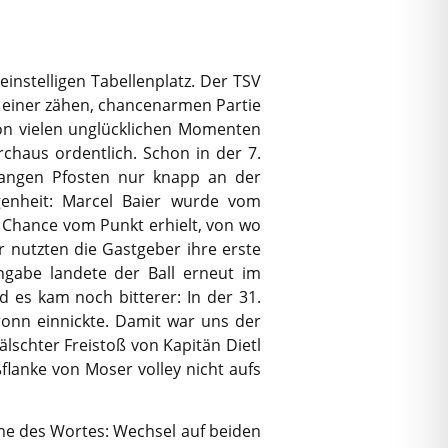
instelligen Tabellenplatz. Der TSV
 einer zähen, chancenarmen Partie
von vielen unglücklichen Momenten
chaus ordentlich. Schon in der 7.
 langen Pfosten nur knapp an der
enheit: Marcel Baier wurde vom
 Chance vom Punkt erhielt, von wo
r nutzten die Gastgeber ihre erste
ngabe landete der Ball erneut im
d es kam noch bitterer: In der 31.
ronn einnickte. Damit war uns der
lschter Freistoß von Kapitän Dietl
ßflanke von Moser volley nicht aufs
nne des Wortes: Wechsel auf beiden