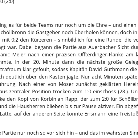
 (2:0)
 ging es für beide Teams nur noch um die Ehre – und einen e
 Schöllbronn die Gastgeber noch überholen können, doch in
it 0:2 den Kürzeren – sinnbildlich für eine Runde, die 
t war. Dabei begann die Partie aus Auerbacher Sicht dur
 Janic Meier nach einer präzisen Offterdinger-Flanke am
mmte. In der 20. Minute dann die nächste große Geleg
trafraum klar gefoult, sodass Kapitän David Guthmann die
och deutlich über den Kasten jagte. Nur acht Minuten späte
Führung. Nach einer von Moser zunächst geklärten Herei
 aus zentraler Position trocken zum 1:0 einschoss (28.). Un
e den Kopf von Korbinian Rapp, der zum 2:0 für Schöllb
nd die Hausherren blieben bis zur Pause aktiver. Ein abgefä
 Latte, auf der anderen Seite konnte Erismann eine Freisto
e Partie nur noch so vor sich hin – und das im wahrsten Si