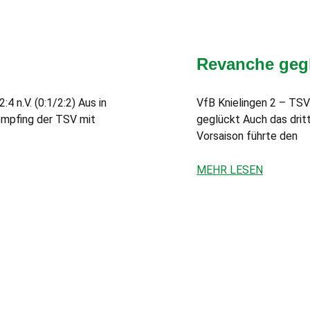
Revanche geg
 n.V. (0:1/2:2) Aus in
VfB Knielingen 2 – TSV
empfing der TSV mit
geglückt Auch das dritt
Vorsaison führte den
MEHR LESEN