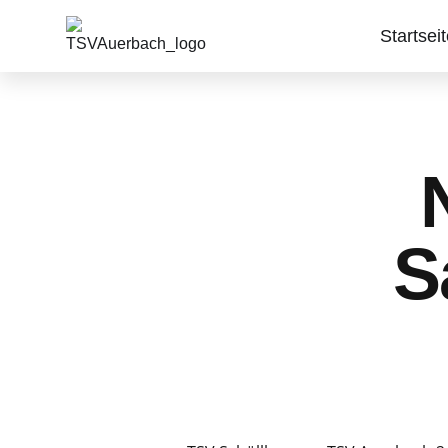
Startsei
S