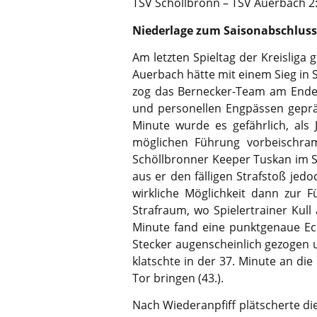
TSV Schöllbronn – TSV Auerbach 2:0
Niederlage zum Saisonabschluss
Am letzten Spieltag der Kreisliga
Auerbach hätte mit einem Sieg in
zog das Bernecker-Team am Ende m
und personellen Engpässen gepräg
Minute wurde es gefährlich, als
möglichen Führung vorbeischra
Schöllbronner Keeper Tuskan im S
aus er den fälligen Strafstoß jed
wirkliche Möglichkeit dann zur 
Strafraum, wo Spielertrainer Kull
Minute fand eine punktgenaue Eck
Stecker augenscheinlich gezogen u
klatschte in der 37. Minute an die
Tor bringen (43.).
Nach Wiederanpfiff plätscherte di