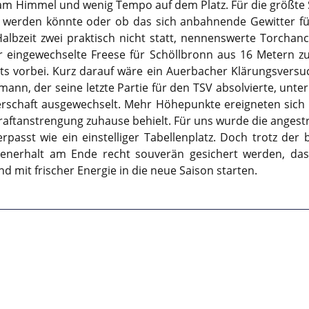
 am Himmel und wenig Tempo auf dem Platz. Für die größte
elt werden könnte oder ob das sich anbahnende Gewitter f
Halbzeit zwei praktisch nicht statt, nennenswerte Torchan
 der eingewechselte Freese für Schöllbronn aus 16 Metern 
ts vorbei. Kurz darauf wäre ein Auerbacher Klärungsversuc
ann, der seine letzte Partie für den TSV absolvierte, unter
schaft ausgewechselt. Mehr Höhepunkte ereigneten sich n
raftanstrengung zuhause behielt. Für uns wurde die anges
erpasst wie ein einstelliger Tabellenplatz. Doch trotz der
enerhalt am Ende recht souverän gesichert werden, das 
 mit frischer Energie in die neue Saison starten.