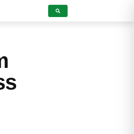
Suchen
m
ss