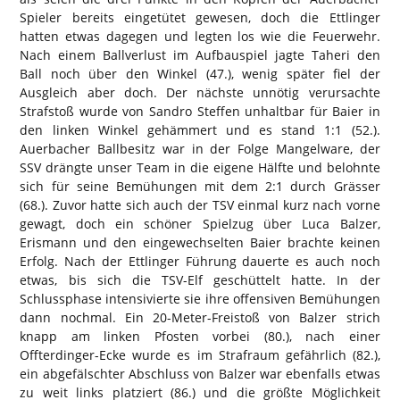
Spieler bereits eingetütet gewesen, doch die Ettlinger
hatten etwas dagegen und legten los wie die Feuerwehr.
Nach einem Ballverlust im Aufbauspiel jagte Taheri den
Ball noch über den Winkel (47.), wenig später fiel der
Ausgleich aber doch. Der nächste unnötig verursachte
Strafstoß wurde von Sandro Steffen unhaltbar für Baier in
den linken Winkel gehämmert und es stand 1:1 (52.).
Auerbacher Ballbesitz war in der Folge Mangelware, der
SSV drängte unser Team in die eigene Hälfte und belohnte
sich für seine Bemühungen mit dem 2:1 durch Grässer
(68.). Zuvor hatte sich auch der TSV einmal kurz nach vorne
gewagt, doch ein schöner Spielzug über Luca Balzer,
Erismann und den eingewechselten Baier brachte keinen
Erfolg. Nach der Ettlinger Führung dauerte es auch noch
etwas, bis sich die TSV-Elf geschüttelt hatte. In der
Schlussphase intensivierte sie ihre offensiven Bemühungen
dann nochmal. Ein 20-Meter-Freistoß von Balzer strich
knapp am linken Pfosten vorbei (80.), nach einer
Offterdinger-Ecke wurde es im Strafraum gefährlich (82.),
ein abgefälschter Abschluss von Balzer war ebenfalls etwas
zu weit links platziert (86.) und die größte Möglichkeit