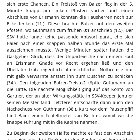
sich erste Chancen. Ein Freistoß von Balzer flog in der 5.
Minute knapp am linken Pfosten vorbei und einen
Abschluss von Erismann konnten die Hausherren noch zur
Ecke lenken (11.). Diese brachte Balzer auf den zweiten
Pfosten, wo Guthmann zum frühen 0:1 anschrieb (12.). Der
SSV hatte lange keine passende Antwort parat, ehe sich
Baier nach einer knappen halben Stunde das erste Mal
auszeichnen musste. Wenige Minuten später hatten die
Gastgeber Glück, dass der Unparteiische nach einem Foul
an Erismann Gnade vor Recht ergehen ließ und den
Übeltäter trotz eigentlich offensichtlicher Notbremse nur
mit gelb verwarnte anstatt ihn zum Duschen zu schicken
(34.). Den folgenden Balzer-Freistoß köpfte Guthmann an
die Latte. Die nächste Möglichkeit ging auf das Konto von
Gartner, der an alter Wirkungsstätte in SSV-Keeper Jentner
seinen Meister fand. Letzterer entschärfte dann auch den
Nachschuss von Guthmann (38.). Kurz vor dem Pausenpfiff
hielt Baier einen Foulelfmeter von Bechtel, womit wir die
knappe Führung mit in die Kabine nahmen.
Zu Beginn der zweiten Hälfte machte es fast den Anschein
als seien die drei Punkte in den Köpfen der Auerbacher