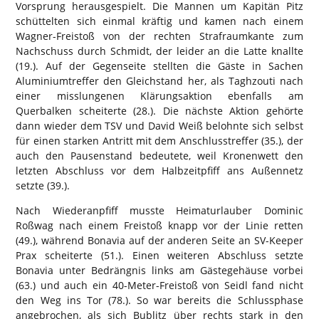
Vorsprung herausgespielt. Die Mannen um Kapitän Pitz
schüttelten sich einmal kräftig und kamen nach einem
Wagner-Freistoß von der rechten Strafraumkante zum
Nachschuss durch Schmidt, der leider an die Latte knallte
(19.). Auf der Gegenseite stellten die Gäste in Sachen
Aluminiumtreffer den Gleichstand her, als Taghzouti nach
einer misslungenen Klärungsaktion ebenfalls am
Querbalken scheiterte (28.). Die nächste Aktion gehörte
dann wieder dem TSV und David Weiß belohnte sich selbst
für einen starken Antritt mit dem Anschlusstreffer (35.), der
auch den Pausenstand bedeutete, weil Kronenwett den
letzten Abschluss vor dem Halbzeitpfiff ans Außennetz
setzte (39.).
Nach Wiederanpfiff musste Heimaturlauber Dominic
Roßwag nach einem Freistoß knapp vor der Linie retten
(49.), während Bonavia auf der anderen Seite an SV-Keeper
Prax scheiterte (51.). Einen weiteren Abschluss setzte
Bonavia unter Bedrängnis links am Gästegehäuse vorbei
(63.) und auch ein 40-Meter-Freistoß von Seidl fand nicht
den Weg ins Tor (78.). So war bereits die Schlussphase
angebrochen, als sich Bublitz über rechts stark in den