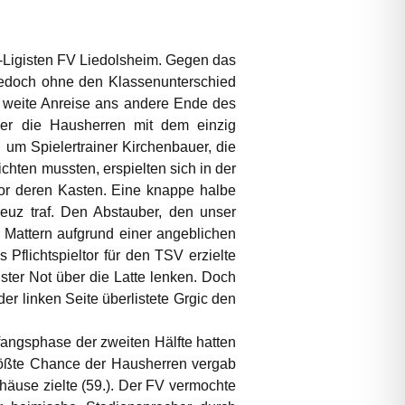
A-Ligisten FV Liedolsheim. Gegen das
jedoch ohne den Klassenunterschied
km weite Anreise ans andere Ende des
er die Hausherren mit dem einzig
n um Spielertrainer Kirchenbauer, die
hten mussten, erspielten sich in der
 vor deren Kasten. Eine knappe halbe
reuz traf. Den Abstauber, den unser
 Mattern aufgrund einer angeblichen
Pflichtspieltor für den TSV erzielte
ster Not über die Latte lenken. Doch
r linken Seite überlistete Grgic den
fangsphase der zweiten Hälfte hatten
rößte Chance der Hausherren vergab
häuse zielte (59.). Der FV vermochte