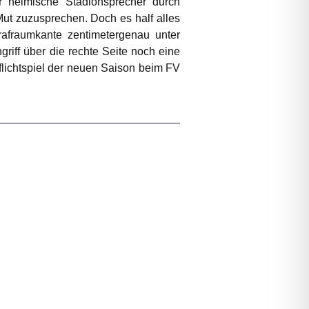
r heimische Stadionsprecher durch
ut zuzusprechen. Doch es half alles
rafraumkante zentimetergenau unter
riff über die rechte Seite noch eine
flichtspiel der neuen Saison beim FV