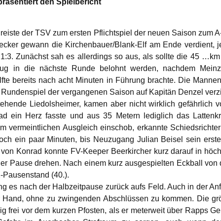
äsentiert den Spielbericht
 reiste der TSV zum ersten Pflichtspiel der neuen Saison zum 
cker gewann die Kirchenbauer/Blank-Elf am Ende verdient, 
 1:3. Zunächst sah es allerdings so aus, als sollte die 45 …
nzug in die nächste Runde belohnt werden, nachdem Meinz
älfte bereits nach acht Minuten in Führung brachte. Die Manne
 Rundenspiel der vergangenen Saison auf Kapitän Denzel verzic
stehende Liedolsheimer, kamen aber nicht wirklich gefährlich
ad ein Herz fasste und aus 35 Metern lediglich das Lattenk
 vermeintlichen Ausgleich einschob, erkannte Schiedsrichter
och ein paar Minuten, bis Neuzugang Julian Beisel sein erstes 
 von Konrad konnte FV-Keeper Beerkircher kurz darauf in höch
er Pause drehen. Nach einem kurz ausgespielten Eckball von de
-Pausenstand (40.).
g es nach der Halbzeitpause zurück aufs Feld. Auch in der An
der Hand, ohne zu zwingenden Abschlüssen zu kommen. Die g
ig frei vor dem kurzen Pfosten, als er meterweit über Rapps Ge