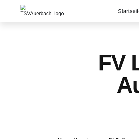
Startsei
FV 
Au