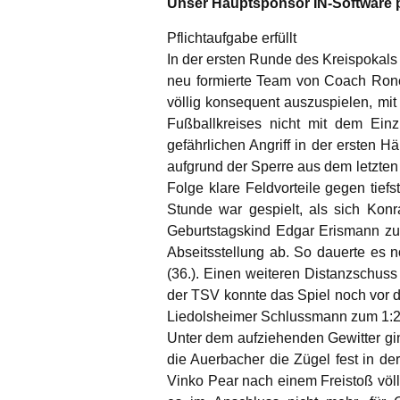
Unser Hauptsponsor IN-Software pr
Pflichtaufgabe erfüllt
In der ersten Runde des Kreispokals
neu formierte Team von Coach Rone
völlig konsequent auszuspielen, mit
Fußballkreises nicht mit dem Ei
gefährlichen Angriff in der ersten H
aufgrund der Sperre aus dem letzten
Folge klare Feldvorteile gegen tief
Stunde war gespielt, als sich Konr
Geburtstagskind Edgar Erismann zum
Abseitsstellung ab. So dauerte es n
(36.). Einen weiteren Distanzschuss
der TSV konnte das Spiel noch vor d
Liedolsheimer Schlussmann zum 1:2
Unter dem aufziehenden Gewitter gin
die Auerbacher die Zügel fest in 
Vinko Pear nach einem Freistoß völl