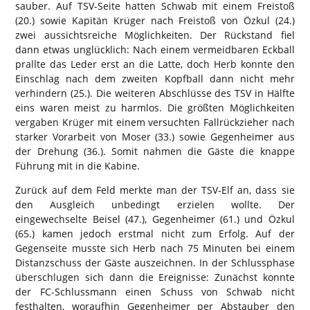
sauber. Auf TSV-Seite hatten Schwab mit einem Freistoß
(20.) sowie Kapitän Krüger nach Freistoß von Özkul (24.)
zwei aussichtsreiche Möglichkeiten. Der Rückstand fiel
dann etwas unglücklich: Nach einem vermeidbaren Eckball
prallte das Leder erst an die Latte, doch Herb konnte den
Einschlag nach dem zweiten Kopfball dann nicht mehr
verhindern (25.). Die weiteren Abschlüsse des TSV in Hälfte
eins waren meist zu harmlos. Die größten Möglichkeiten
vergaben Krüger mit einem versuchten Fallrückzieher nach
starker Vorarbeit von Moser (33.) sowie Gegenheimer aus
der Drehung (36.). Somit nahmen die Gäste die knappe
Führung mit in die Kabine.
Zurück auf dem Feld merkte man der TSV-Elf an, dass sie
den Ausgleich unbedingt erzielen wollte. Der
eingewechselte Beisel (47.), Gegenheimer (61.) und Özkul
(65.) kamen jedoch erstmal nicht zum Erfolg. Auf der
Gegenseite musste sich Herb nach 75 Minuten bei einem
Distanzschuss der Gäste auszeichnen. In der Schlussphase
überschlugen sich dann die Ereignisse: Zunächst konnte
der FC-Schlussmann einen Schuss von Schwab nicht
festhalten, woraufhin Gegenheimer per Abstauber den