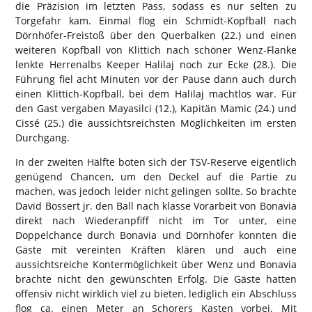
die Präzision im letzten Pass, sodass es nur selten zu
Torgefahr kam. Einmal flog ein Schmidt-Kopfball nach
Dörnhöfer-Freistoß über den Querbalken (22.) und einen
weiteren Kopfball von Klittich nach schöner Wenz-Flanke
lenkte Herrenalbs Keeper Halilaj noch zur Ecke (28.). Die
Führung fiel acht Minuten vor der Pause dann auch durch
einen Klittich-Kopfball, bei dem Halilaj machtlos war. Für
den Gast vergaben Mayasilci (12.), Kapitän Mamic (24.) und
Cissé (25.) die aussichtsreichsten Möglichkeiten im ersten
Durchgang.
In der zweiten Hälfte boten sich der TSV-Reserve eigentlich
genügend Chancen, um den Deckel auf die Partie zu
machen, was jedoch leider nicht gelingen sollte. So brachte
David Bossert jr. den Ball nach klasse Vorarbeit von Bonavia
direkt nach Wiederanpfiff nicht im Tor unter, eine
Doppelchance durch Bonavia und Dörnhöfer konnten die
Gäste mit vereinten Kräften klären und auch eine
aussichtsreiche Kontermöglichkeit über Wenz und Bonavia
brachte nicht den gewünschten Erfolg. Die Gäste hatten
offensiv nicht wirklich viel zu bieten, lediglich ein Abschluss
flog ca. einen Meter an Schorers Kasten vorbei. Mit