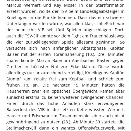
Marcus Wernert und Kay Moser in der Startformation
ersetzt wurden, wollte der TSV beim Landesligaabsteiger in
Knielingen in die Punkte kommen. Dass das ein schweres
Unterfangen werden würde, war allen klar, schließlich war
der heimische VfB seit fünf Spielen ungeschlagen. Doch
auch die TSV-Elf konnte vor dem Fight am Frauenhäusleweg
die vier zurückliegenden Spiele allesamt gewinnen. So
versuchte sich nach anfänglicher Abtastphase Kapitän
Balzer mit der ersten Torannäherung (10.). Drei Minuten
später konnte Marvin Baier im Auerbacher Kasten gegen
Grether in höchster Not zur Ecke klären. Diese wurde
allerdings nur unzureichend verteidigt, Knielingens Kapitän
Stumpf kam relativ frei zum Kopfball und schrieb zum
frühen 1:0 an. Die nächsten 15 Minuten hatten die
Hausherren zwar ein optisches Übergewicht, kamen aber
zunächst erstmal zu keinen weiteren zwingenden Chancen.
Einen durch das hohe Anlaufen stark erzwungenen
Ballverlust des VfB in der letzten Kette wussten Wernert,
Hauser und Erismann im Zusammenspiel aber auch nicht
gewinnbringend zu nutzen (28.). Ab Minute 30 startete die
Stellmacher-Elf dann ein wahres Offensivfeuerwerk. Mit