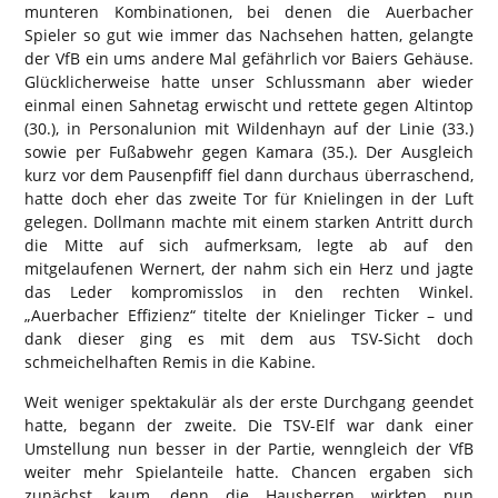
munteren Kombinationen, bei denen die Auerbacher
Spieler so gut wie immer das Nachsehen hatten, gelangte
der VfB ein ums andere Mal gefährlich vor Baiers Gehäuse.
Glücklicherweise hatte unser Schlussmann aber wieder
einmal einen Sahnetag erwischt und rettete gegen Altintop
(30.), in Personalunion mit Wildenhayn auf der Linie (33.)
sowie per Fußabwehr gegen Kamara (35.). Der Ausgleich
kurz vor dem Pausenpfiff fiel dann durchaus überraschend,
hatte doch eher das zweite Tor für Knielingen in der Luft
gelegen. Dollmann machte mit einem starken Antritt durch
die Mitte auf sich aufmerksam, legte ab auf den
mitgelaufenen Wernert, der nahm sich ein Herz und jagte
das Leder kompromisslos in den rechten Winkel.
„Auerbacher Effizienz“ titelte der Knielinger Ticker – und
dank dieser ging es mit dem aus TSV-Sicht doch
schmeichelhaften Remis in die Kabine.
Weit weniger spektakulär als der erste Durchgang geendet
hatte, begann der zweite. Die TSV-Elf war dank einer
Umstellung nun besser in der Partie, wenngleich der VfB
weiter mehr Spielanteile hatte. Chancen ergaben sich
zunächst kaum, denn die Hausherren wirkten nun