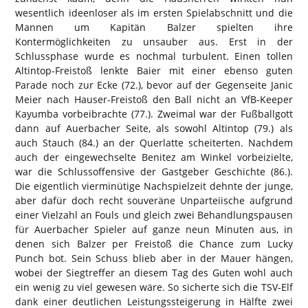
wesentlich ideenloser als im ersten Spielabschnitt und die
Mannen um Kapitän Balzer spielten ihre
Kontermöglichkeiten zu unsauber aus. Erst in der
Schlussphase wurde es nochmal turbulent. Einen tollen
Altintop-Freistoß lenkte Baier mit einer ebenso guten
Parade noch zur Ecke (72.), bevor auf der Gegenseite Janic
Meier nach Hauser-Freistoß den Ball nicht an VfB-Keeper
Kayumba vorbeibrachte (77.). Zweimal war der Fußballgott
dann auf Auerbacher Seite, als sowohl Altintop (79.) als
auch Stauch (84.) an der Querlatte scheiterten. Nachdem
auch der eingewechselte Benitez am Winkel vorbeizielte,
war die Schlussoffensive der Gastgeber Geschichte (86.).
Die eigentlich vierminütige Nachspielzeit dehnte der junge,
aber dafür doch recht souveräne Unparteiische aufgrund
einer Vielzahl an Fouls und gleich zwei Behandlungspausen
für Auerbacher Spieler auf ganze neun Minuten aus, in
denen sich Balzer per Freistoß die Chance zum Lucky
Punch bot. Sein Schuss blieb aber in der Mauer hängen,
wobei der Siegtreffer an diesem Tag des Guten wohl auch
ein wenig zu viel gewesen wäre. So sicherte sich die TSV-Elf
dank einer deutlichen Leistungssteigerung in Hälfte zwei